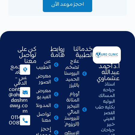
احجز موعد الآن
خدماتنا
روابط
كن على
الطبية
هامة
تواصل
معنا
علاج
عن
أ.د أحمد
التجمع
تضخم
الطبيب
عبدالله
الخام
البروستاتا
معرض
س -
عشماوي
الحميد
الصور
الدقي
استاذ
بالليزر
contact
جراحه
معرض
أورام
@ahme
المسالك
الفيديو
dashm
المثانة
البوليه
awy.co
المدونة
التبخير
بكليه طب
m
المائي
القصر
تواصل
01148
للبروستاتا
العيني
معنا
008111
(الريزوم)
خبير
إحجز
جراحات
الاستئصال