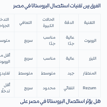
الفرق بين تقنيات استئصال البروستاتا في مصر
الحالات
التدخ
التقنية
الدقة
التعافي
الكبيرة
الجراح
عالية
مناسب
الروبوت
سريع
متوس
جدًا
جدًا
أقل م
الليزر
عالية
مناسب
سريع
الروبو
المنظار
جيد
متوسط
متوسط
تقليدي
أقل
Rezum
انتقائي
محدود
سريع
تدخلًا
هل يؤثر استئصال البروستاتا في مصر على