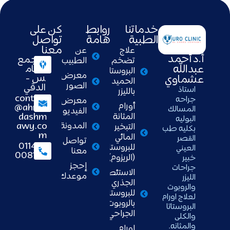
خدماتنا
روابط
كن على
الطبية
هامة
تواصل
معنا
علاج
عن
أ.د أحمد
التجمع
تضخم
الطبيب
عبدالله
الخام
البروستاتا
معرض
س -
عشماوي
الحميد
الصور
الدقي
استاذ
بالليزر
contact
جراحه
معرض
أورام
@ahme
المسالك
الفيديو
dashm
المثانة
البوليه
awy.co
المدونة
التبخير
بكليه طب
m
المائي
القصر
تواصل
01148
للبروستاتا
العيني
معنا
008111
(الريزوم)
خبير
إحجز
جراحات
الاستئصال
موعدك
الليزر
الجذري
والروبوت
للبروستاتا
لعلاج اورام
بالروبوت
البروستاتا
الجراحي
والكلى
والمثانه.
اورام