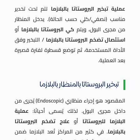
عملية تبخير البروستاتا بالبلازما
تتم تحت تخدير
مناسب (نصفي/كلي حسب الحالة). يدخل المنظار
من مجرى البول، ويتم
كي البروستاتا بالبلازما
أو
استئصال تضخم البروستاتا بالبلازما
/ التبخير وفق
الأداة المستخدمة، ثم توضع قسطرة لفترة قصيرة
بعد العملية.
تبخير البروستاتا بالمنظار بالبلازما
المقصود هو إجراء منظاري (Endoscopic) يُجرى من
داخل مجرى البول. لذلك يُسمى أحيانًا:
عملية
البلازما للبروستاتا
أو
علاج تضخم البروستاتا
بالبلازما
. في كثير من المراكز تُعد البلازما ضمن