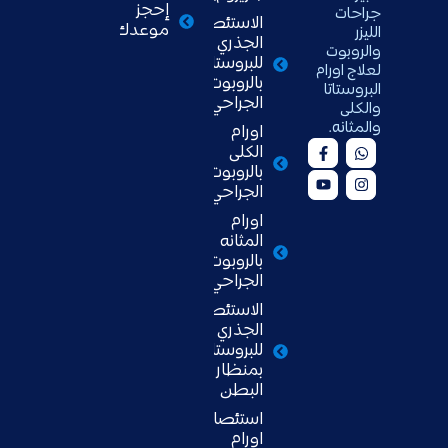
إحجز
جراحات
الاستئصال
موعدك
الليزر
الجذري
والروبوت
للبروستاتا
لعلاج اورام
بالروبوت
البروستاتا
الجراحي
والكلى
والمثانه.
اورام
الكلى
بالروبوت
الجراحي
اورام
المثانه
بالروبوت
الجراحي
الاستئصال
الجذري
للبروستاتا
بمنظار
البطن
استئصال
اورام