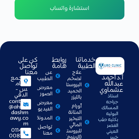
استشارة واتساب
خدماتنا
روابط
كن على
الطبية
هامة
تواصل
معنا
علاج
عن
أ.د أحمد
التجمع
تضخم
الطبيب
عبدالله
الخام
البروستاتا
معرض
س -
عشماوي
الحميد
الصور
الدقي
استاذ
بالليزر
contact
جراحه
معرض
أورام
@ahme
المسالك
الفيديو
dashm
المثانة
البوليه
awy.co
المدونة
التبخير
بكليه طب
m
المائي
القصر
تواصل
01148
للبروستاتا
العيني
معنا
008111
(الريزوم)
خبير