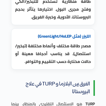
طاقة منظارية تُستخدم للتبخير/الكي
وفتح مجرى البول. اختيارها يتأثر بحجم
البروستاتا، الأدوية، وخبرة الفريق.
الليزر (مثل GreenLight/HoLEP)
مصدر طاقة مختلف وأنماط مختلفة (تبخير/
استئصال). قد يناسب أحجامًا معينة أو
حالات مختارة حسب التقييم والتوافر.
الفرق بين البلازما و TURP في علاج
البروستاتا
TURP
هو الاستئصال التقليدي بالمنظار، بينما