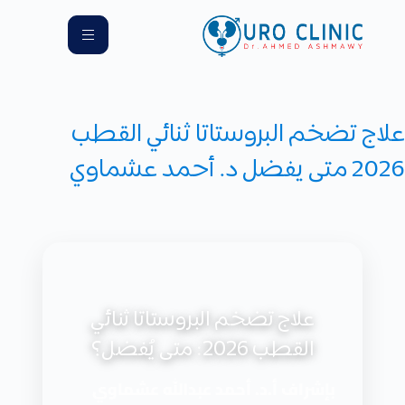
علاج تضخم البروستاتا ثنائي القطب
2026 متى يفضل د. أحمد عشماوي
علاج تضخم البروستاتا ثنائي
القطب 2026: متى يُفضل؟
بإشراف أ.د. أحمد عبدالله عشماوي