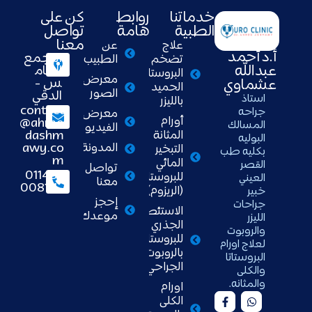
خدماتنا
روابط
كن على
الطبية
هامة
تواصل
معنا
علاج
عن
أ.د أحمد
التجمع
تضخم
الطبيب
عبدالله
الخام
البروستاتا
معرض
س -
عشماوي
الحميد
الصور
الدقي
استاذ
بالليزر
contact
جراحه
معرض
أورام
@ahme
المسالك
الفيديو
dashm
المثانة
البوليه
awy.co
المدونة
التبخير
بكليه طب
m
المائي
القصر
تواصل
01148
للبروستاتا
العيني
معنا
008111
(الريزوم)
خبير
إحجز
جراحات
الاستئصال
موعدك
الليزر
الجذري
والروبوت
للبروستاتا
لعلاج اورام
بالروبوت
البروستاتا
الجراحي
والكلى
والمثانه.
اورام
الكلى