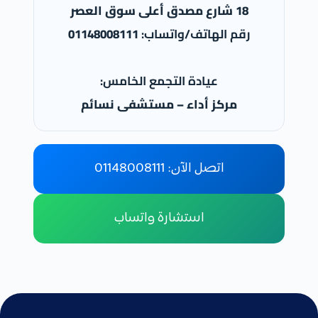
18 شارع مصدق أعلى سوق العصر
رقم الهاتف/واتساب:
01148008111
عيادة التجمع الخامس:
مركز أداء – مستشفى نسائم
اتصل الآن: 01148008111
استشارة واتساب