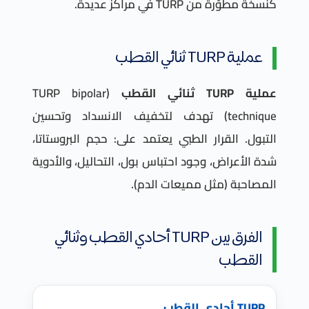
كنسخة مطوّرة من TURP في مراكز عديدة.
عملية TURP ثنائي القطب
عملية TURP ثنائي القطب
(TURP bipolar
technique) تهدف لتخفيف الانسداد وتحسين
التبول. القرار الطبي يعتمد على: حجم البروستاتا،
شدة الأعراض، وجود احتباس بول، التحاليل، والأدوية
المصاحبة (مثل مميعات الدم).
الفرق بين TURP أحادي القطب وثنائي
القطب
TURP أحادي القطب