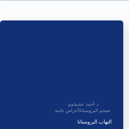
د. أحمد عشماوي
تضخم البروستاتا
|
أعراض عامة
التهاب البروستاتا