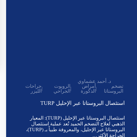
د. أحمد عشماوي
تضخم
أمراض
الروبوت
جراحات
|
|
|
البروستاتا
الذكورة
الجراحي
الليزر
استئصال البروستاتا عبر الإحليل TURP
استئصال البروستاتا عبر الإحليل (TURP): المعيار
الذهبي لعلاج التضخم الحميد تُعد عملية استئصال
البروستاتا عبر الإحليل، والمعروفة طبياً بـ (TURP)،
الجراحة الأكثر…