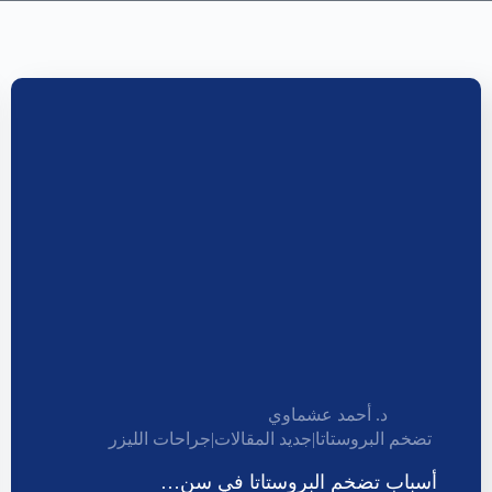
د. أحمد عشماوي
تضخم البروستاتا
|
جديد المقالات
|
جراحات الليزر
أسباب تضخم البروستاتا في سن…