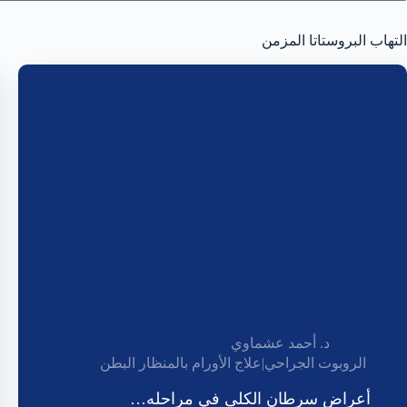
التهاب البروستاتا المزمن
د. أحمد عشماوي
الروبوت الجراحي
|
علاج الأورام بالمنظار البطن
أعراض سرطان الكلى في مراحله…