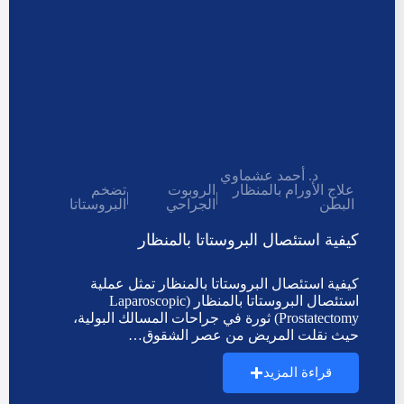
د. أحمد عشماوي
علاج الأورام بالمنظار
الروبوت
تضخم
|
|
البطن
الجراحي
البروستاتا
كيفية استئصال البروستاتا بالمنظار
كيفية استئصال البروستاتا بالمنظار تمثل عملية
استئصال البروستاتا بالمنظار (Laparoscopic
Prostatectomy) ثورة في جراحات المسالك البولية،
حيث نقلت المريض من عصر الشقوق…
قراءة المزيد