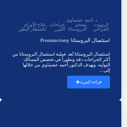
د. أحمد عشماوي
الروبوت
تضخم
جراحات
علاج الأورام
|
|
|
الجراحي
البروستاتا
الليزر
بالمنظار البطن
استئصال البروستاتا Prostatectomy
استئصال البروستاتا تُعد عملية استئصال البروستاتا من
أكثر الجراحات دقة وتطوراً في تخصص المسالك
البولية، ويهدف الدكتور أحمد عشماوي من خلالها
إلى…
قراءة المزيد