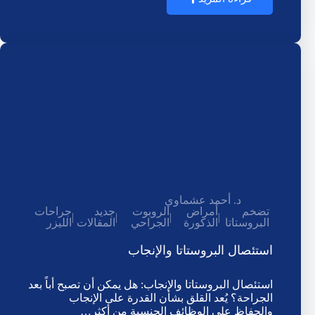
د. أحمد عشماوي
تضخم
أمراض
الروبوت
جديد
جراحات
|
|
|
|
البروستاتا
الذكورة
الجراحي
المقالات
الليزر
استئصال البروستاتا والإنجاب
استئصال البروستاتا والإنجاب: هل يمكن أن تصبح أباً بعد
الجراحة؟ يُعد القلق بشأن القدرة على الإنجاب
والحفاظ على الوظائف الجنسية من أكثر…