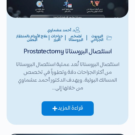
د. أحمد عشماوي
الروبوت
تضخم
جراحات
علاج الأورام بالمنظار
|
|
|
الجراحي
البروستاتا
الليزر
البطن
استئصال البروستاتا Prostatectomy
استئصال البروستاتا تُعد عملية استئصال البروستاتا
من أكثر الجراحات دقة وتطوراً في تخصص
المسالك البولية، ويهدف الدكتور أحمد عشماوي
من خلالها إلى…
قراءة المزيد