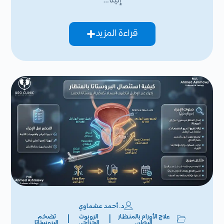
إلينا…
قراءة المزيد
د. أحمد عشماوي
علاج الأورام بالمنظار
الروبوت
تضخم
|
|
البطن
الجراحي
البروستاتا