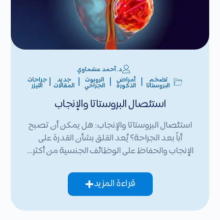
د. أحمد عشماوي
تضخم
أمراض
الروبوت
جديد
جراحات
|
|
|
|
البروستاتا
الذكورة
الجراحي
المقالات
الليزر
استئصال البروستاتا والإنجاب
استئصال البروستاتا والإنجاب: هل يمكن أن تصبح
أباً بعد الجراحة؟ يُعد القلق بشأن القدرة على
الإنجاب والحفاظ على الوظائف الجنسية من أكثر…
قراءة المزيد