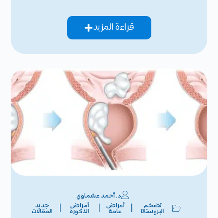
قراءة المزيد
د. أحمد عشماوي
تضخم
أعراض
أمراض
جديد
|
|
|
البروستاتا
عامة
الذكورة
المقالات