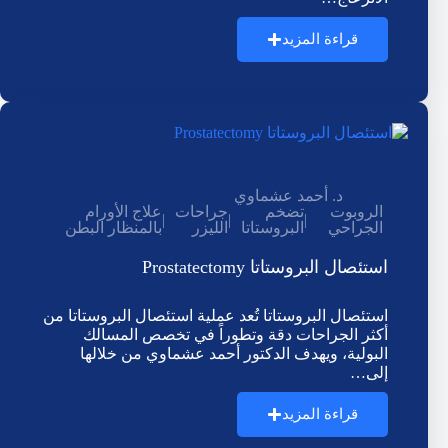
قراءة المزيد
د. أحمد عشماوي
الروبوت
تضخم
جراحات
علاج الأورام
|
|
|
الجراحي
البروستاتا
الليزر
بالمنظار البطن
استئصال البروستاتا Prostatectomy
استئصال البروستاتا تُعد عملية استئصال البروستاتا من
أكثر الجراحات دقة وتطوراً في تخصص المسالك
البولية، ويهدف الدكتور أحمد عشماوي من خلالها
إلى…
قراءة المزيد