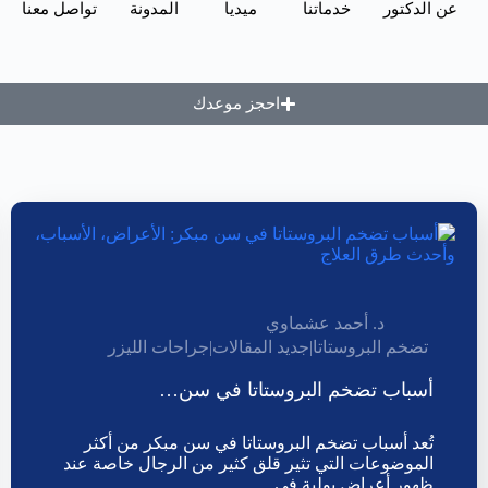
عن الدكتور
خدماتنا
ميديا
المدونة
تواصل معنا
احجز موعدك
د. أحمد عشماوي
تضخم البروستاتا
|
جديد المقالات
|
جراحات الليزر
أسباب تضخم البروستاتا في سن…
تُعد أسباب تضخم البروستاتا في سن مبكر من أكثر
الموضوعات التي تثير قلق كثير من الرجال خاصة عند
ظهور أعراض بولية في…