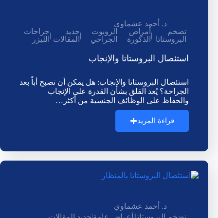
د. أحمد عشماوي
تضخم
أمراض
الروبوت
جديد
جراحات
|
|
|
|
البروستاتا
الذكورة
الجراحي
المقالات
الليزر
استئصال البروستاتا والإنجاب
استئصال البروستاتا والإنجاب: هل يمكن أن تصبح أباً بعد
الجراحة؟ يُعد القلق بشأن القدرة على الإنجاب
والحفاظ على الوظائف الجنسية من أكثر…
قراءة المزيد
د. أحمد عشماوي
تضخم البروستاتا
|
أعراض عامة
|
جديد المقالات