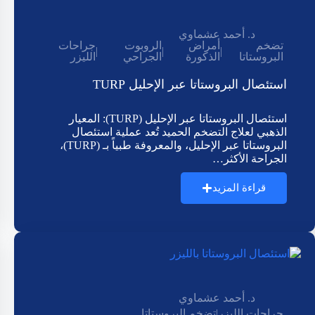
د. أحمد عشماوي
تضخم
أمراض
الروبوت
جراحات
|
|
|
البروستاتا
الذكورة
الجراحي
الليزر
استئصال البروستاتا عبر الإحليل TURP
استئصال البروستاتا عبر الإحليل (TURP): المعيار
الذهبي لعلاج التضخم الحميد تُعد عملية استئصال
البروستاتا عبر الإحليل، والمعروفة طبياً بـ (TURP)،
الجراحة الأكثر…
قراءة المزيد
د. أحمد عشماوي
جراحات الليزر
|
تضخم البروستاتا