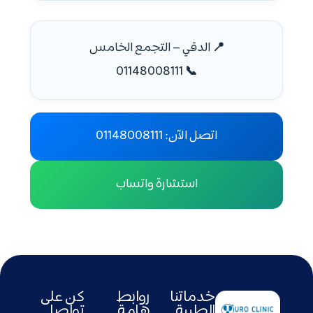
📍 الدقي – التجمع الخامس
📞 01148008111
اتصل الآن: 01148008111
استشارة واتساب
خدماتنا
روابط
كن على
الطبية
هامة
تواصل