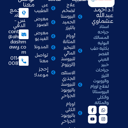
معنا
علاج
عن
أ.د أحمد
التجمع
تضخم
الطبيب
عبدالله
الخام
البروستاتا
معرض
س -
عشماوي
الحميد
الصور
الدقي
استاذ
بالليزر
contact
جراحه
معرض
أورام
@ahme
المسالك
الفيديو
dashm
المثانة
البوليه
awy.co
المدونة
التبخير
بكليه طب
m
المائي
القصر
تواصل
01148
للبروستاتا
العيني
معنا
008111
(الريزوم)
خبير
إحجز
جراحات
الاستئصال
موعدك
الليزر
الجذري
والروبوت
للبروستاتا
لعلاج اورام
بالروبوت
البروستاتا
الجراحي
والكلى
والمثانه.
اورام
الكلى
بالروبوت
الجراحي