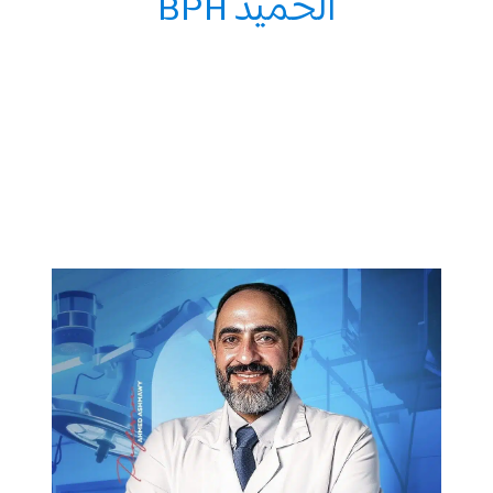
الحميد BPH
افضل دكتور لعلاج تضخم البروستاتا
الحميد BPH