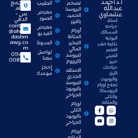
أ.د أحمد
التجمع
تضخم
الطبيب
عبدالله
الخام
البروستاتا
معرض
س -
عشماوي
الحميد
الصور
الدقي
استاذ
بالليزر
contact
جراحه
معرض
أورام
@ahme
المسالك
الفيديو
dashm
المثانة
البوليه
awy.co
المدونة
التبخير
بكليه طب
m
المائي
القصر
تواصل
01148
للبروستاتا
العيني
معنا
008111
(الريزوم)
خبير
إحجز
جراحات
الاستئصال
الليزر
موعدك
الجذري
والروبوت
للبروستاتا
لعلاج اورام
بالروبوت
البروستاتا
الجراحي
والكلى
والمثانه.
اورام
الكلى
بالروبوت
الجراحي
اورام
المثانه