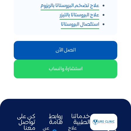
علاج تضخم البروستاتا بالريزوم
علاج البروستاتا بالليزر
استئصال البروستاتا
اتصل الآن
استشارة واتساب
خدماتنا
روابط
كن على
الطبية
هامة
تواصل
معنا
علاج
عن