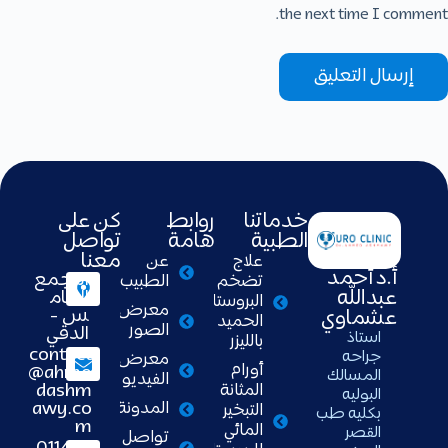
the next time I comment.
إرسال التعليق
خدماتنا
روابط
كن على
الطبية
هامة
تواصل
معنا
علاج
عن
أ.د أحمد
التجمع
تضخم
الطبيب
عبدالله
الخام
البروستاتا
معرض
س -
عشماوي
الحميد
الصور
الدقي
استاذ
بالليزر
contact
جراحه
معرض
أورام
@ahme
المسالك
الفيديو
dashm
المثانة
البوليه
awy.co
المدونة
التبخير
بكليه طب
m
المائي
القصر
تواصل