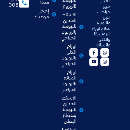
01148
للبروستاتا
العيني
معنا
008111
(الريزوم)
خبير
إحجز
جراحات
الاستئصال
موعدك
الليزر
الجذري
والروبوت
للبروستاتا
لعلاج اورام
بالروبوت
البروستاتا
الجراحي
والكلى
والمثانه.
اورام
الكلى
بالروبوت
الجراحي
اورام
المثانه
بالروبوت
الجراحي
الاستئصال
الجذري
للبروستاتا
بمنظار
البطن