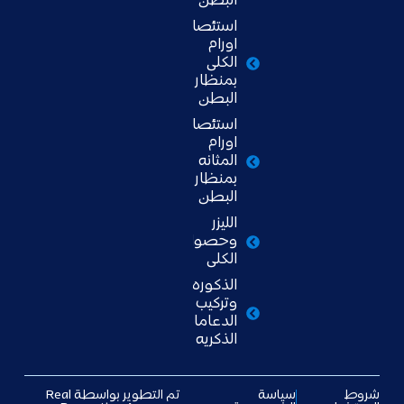
البطن
استئصال
اورام
الكلى
بمنظار
البطن
استئصال
اورام
المثانه
بمنظار
البطن
الليزر
وحصوات
الكلى
الذكوره
وتركيب
الدعامات
الذكريه
شروط
سياسة
تم التطوير بواسطة
Real