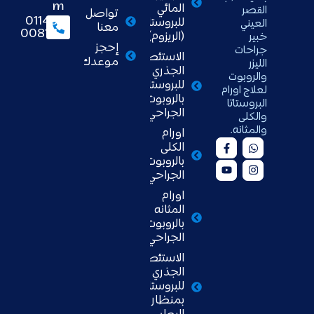
m
المائي
القصر
تواصل
01148
للبروستاتا
العيني
معنا
008111
(الريزوم)
خبير
إحجز
جراحات
الاستئصال
موعدك
الليزر
الجذري
والروبوت
للبروستاتا
لعلاج اورام
بالروبوت
البروستاتا
الجراحي
والكلى
والمثانه.
اورام
الكلى
بالروبوت
الجراحي
اورام
المثانه
بالروبوت
الجراحي
الاستئصال
الجذري
للبروستاتا
بمنظار