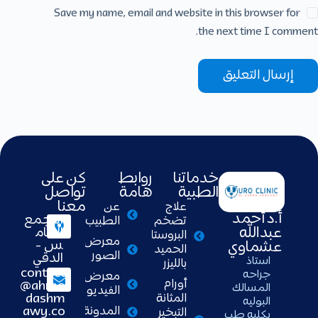
Save my name, email and website in this browser for
the next time I comment.
إرسال التعليق
خدماتنا
روابط
كن على
الطبية
هامة
تواصل
معنا
علاج
عن
أ.د أحمد
التجمع
تضخم
الطبيب
عبدالله
الخام
البروستاتا
معرض
س -
عشماوي
الحميد
الصور
الدقي
استاذ
بالليزر
contact
جراحه
معرض
أورام
@ahme
المسالك
الفيديو
dashm
المثانة
البوليه
awy.co
المدونة
التبخير
بكليه طب