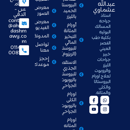
عبدالله
الخام
البروستاتا
معرض
س -
عشماوي
الحميد
الصور
الدقي
استاذ
بالليزر
contact
جراحه
معرض
أورام
@ahme
المسالك
الفيديو
dashm
المثانة
البوليه
awy.co
المدونة
التبخير
بكليه طب
m
المائي
القصر
تواصل
01148
للبروستاتا
العيني
معنا
008111
(الريزوم)
خبير
إحجز
جراحات
الاستئصال
موعدك
الليزر
الجذري
والروبوت
للبروستاتا
لعلاج اورام
بالروبوت
البروستاتا
الجراحي
والكلى
والمثانه.
اورام
الكلى
بالروبوت
الجراحي
اورام
المثانه