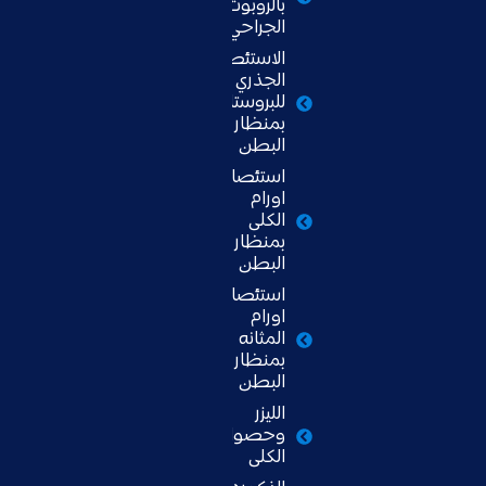
بالروبوت
الجراحي
الاستئصال
الجذري
للبروستاتا
بمنظار
البطن
استئصال
اورام
الكلى
بمنظار
البطن
استئصال
اورام
المثانه
بمنظار
البطن
الليزر
وحصوات
الكلى